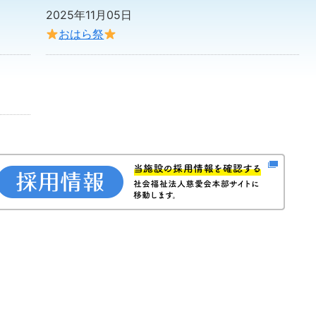
2025年11月05日
おはら祭