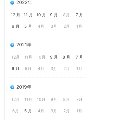
2022年
12 月
11 月
10 月
9 月
8月
7 月
6 月
5 月
4月
3月
2月
1月
2021年
12月
11月
10月
9 月
8 月
7 月
6 月
5月
4月
3月
2月
1月
2019年
12月
11月
10月
9月
8月
7月
6月
5 月
4月
3月
2月
1月