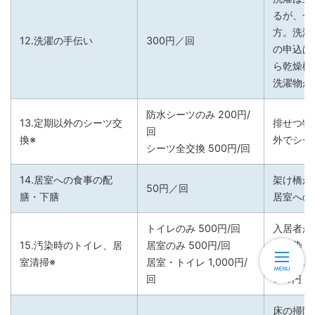
るが、一
方。洗濯
12.洗濯の手伝い
300円／回
の申込は
ら乾燥機
洗濯物が
防水シーツのみ 200円/
13.定期以外のシーツ交
排せつ物
回
換※
外でシー
シーツ全交換 500円/回
14.居室への食事の配
架け橋が
50円／回
膳・下膳
居室への
トイレのみ 500円/回
入居者が
15.汚染時のトイレ、居
居室のみ 500円/回
で汚染し
室清掃※
居室・トイレ 1,000円/
汚染状況
回
500円
床の掃除