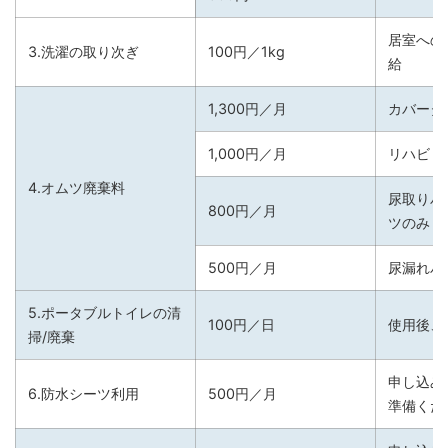
居室への
3.洗濯の取り次ぎ
100円／1kg
給
1,300円／月
カバータ
1,000円／月
リハビリ
4.オムツ廃棄料
尿取りパ
800円／月
ツのみ
500円／月
尿漏れパ
5.ポータブルトイレの清
100円／日
使用後、
掃/廃棄
申し込み
6.防水シーツ利用
500円／月
準備くだ