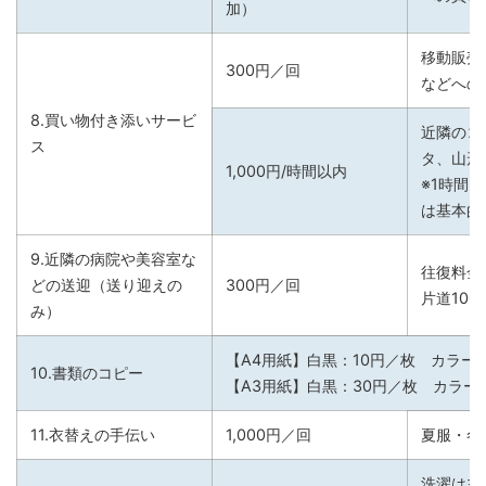
加）
移動販売
300円／回
などへの
8.買い物付き添いサービ
近隣のコ
ス
タ、山形
1,000円/時間以内
※1時間
は基本的
9.近隣の病院や美容室な
往復料金
どの送迎（送り迎えの
300円／回
片道10
み）
【A4用紙】白黒：10円／枚 カラー
10.書類のコピー
【A3用紙】白黒：30円／枚 カラー
11.衣替えの手伝い
1,000円／回
夏服・冬
洗濯は主