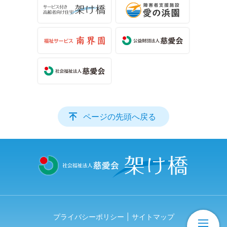
ページの先頭へ戻る
プライバシーポリシー
サイトマップ