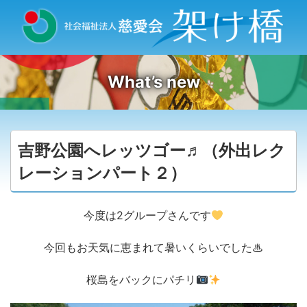
What’s new
吉野公園へレッツゴー♬（外出レク
レーションパート２）
今度は2グループさんです
今回もお天気に恵まれて暑いくらいでした♨
桜島をバックにパチリ