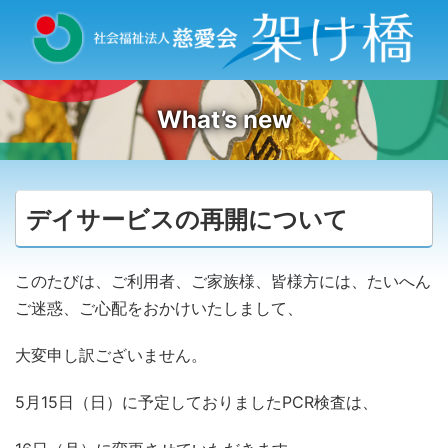
What’s new
デイサービスの再開について
このたびは、ご利用者、ご家族様、皆様方には、たいへん
ご迷惑、ご心配をおかけいたしまして、
大変申し訳ございません。
5月15日（日）に予定しておりましたPCR検査は、