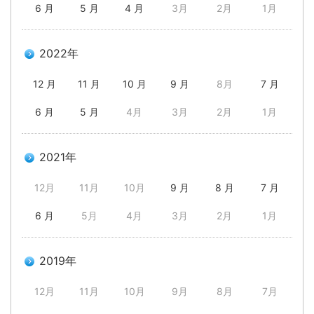
6 月
5 月
4 月
3月
2月
1月
2022年
12 月
11 月
10 月
9 月
8月
7 月
6 月
5 月
4月
3月
2月
1月
2021年
12月
11月
10月
9 月
8 月
7 月
6 月
5月
4月
3月
2月
1月
2019年
12月
11月
10月
9月
8月
7月