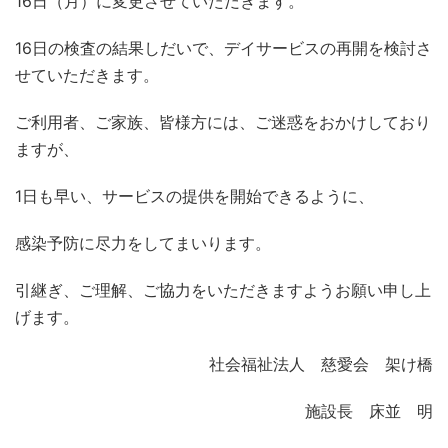
16日（月）に変更させていただきます。
16日の検査の結果しだいで、デイサービスの再開を検討さ
せていただきます。
ご利用者、ご家族、皆様方には、ご迷惑をおかけしており
ますが、
1日も早い、サービスの提供を開始できるように、
感染予防に尽力をしてまいります。
引継ぎ、ご理解、ご協力をいただきますようお願い申し上
げます。
社会福祉法人 慈愛会 架け橋
施設長 床並 明